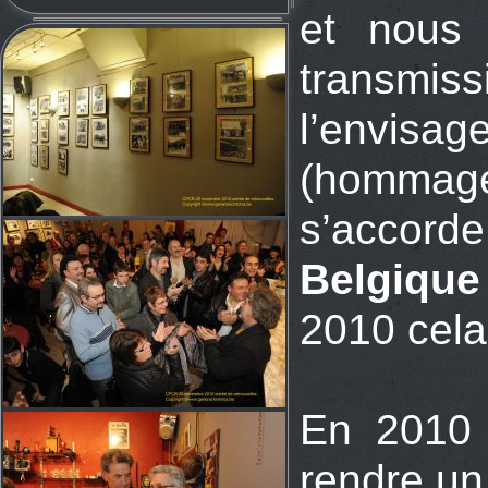
et nous 
transmis
l’envisa
(hommage 
s’accorde
Belgique
2010 cela 
En 2010 
rendre un