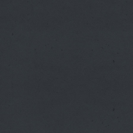
conditions
leur arriv
L
'objet 
Sous le 
le futu
parents 
activités 